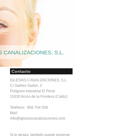
S CANALIZACIONES, S.L.
Contacto
IGLESIAS CANALIZACIONES, S.L.
C/ Galileo Galilei, 3
Polígono Industrial El Peral
11630 Arcos de la Frontera (Cádiz)
Teléfono: 956 704 508
Mail:
info@iglesiascanalizaciones.com
Si lo desea, también puede ponerse