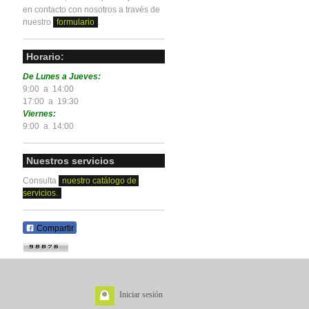
en contacto con nosotros a través de
nuestro
formulario
.
Horario:
De Lunes a Jueves:
9:00 a 14:00
17:00 a 19:30
Viernes:
9:00 a 14:00
Nuestros servicios
Consulta
nuestro catálogo de
servicios.
Compartir
Iniciar sesión